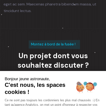
eget ac sem. Maecenas pharetra bibendum massa, ut
tincidunt lectus.
Montez à bord de la fusée !
Un projet dont vous
souhaitez discuter ?
Bonjour jeune astronaute,
Contacter l'équipe
C'est nous, les spaces
cookies !
Ce ne sont pas toujours les cordonniers les plus mal chaussés :-) En
tant qu'agence Analytics, on met un point d'honneur à respecter vos